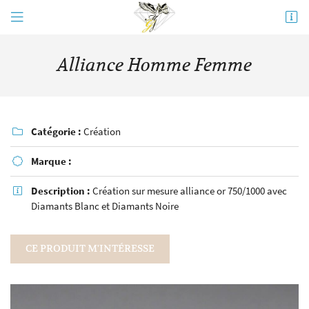
19 rue du Général de Gaulle
78120 Rambouillet
Alliance Homme Femme
01 30 88 96 37
Catégorie :
Création

Marque :

Description :
Création sur mesure alliance or 750/1000 avec

Diamants Blanc et Diamants Noire
CE PRODUIT M'INTÉRESSE