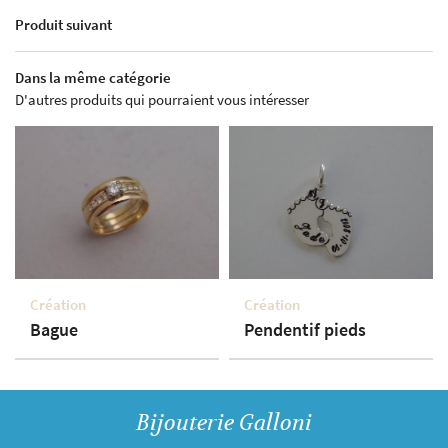
Produit suivant
Dans la même catégorie
D'autres produits qui pourraient vous intéresser
19 rue
7
A
Création
Création
Bague
Pendentif pieds
Bijouterie Galloni